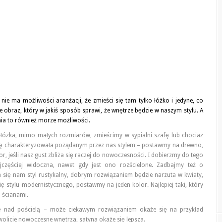
ie ma możliwości aranżacji, że zmieści się tam tylko łóżko i jedyne, co
e obraz, który w jakiś sposób sprawi, że wnętrze będzie w naszym stylu. A
lnia to również morze możliwości.
z łóżka, mimo małych rozmiarów, zmieścimy w sypialni szafę lub chociaż
ię charakteryzowała pożądanym przez nas stylem – postawmy na drewno,
olor, jeśli nasz gust zbliża się raczej do nowoczesności. I dobierzmy do tego
jczęściej widoczna, nawet gdy jest ono rozścielone. Zadbajmy też o
ba się nam styl rustykalny, dobrym rozwiązaniem będzie narzuta w kwiaty,
ię stylu modernistycznego, postawmy na jeden kolor. Najlepiej taki, który
 ścianami.
ię nad pościelą – może ciekawym rozwiązaniem okaże się na przykład
k wolicie nowoczesne wnętrza, satyna okaże się lepsza.