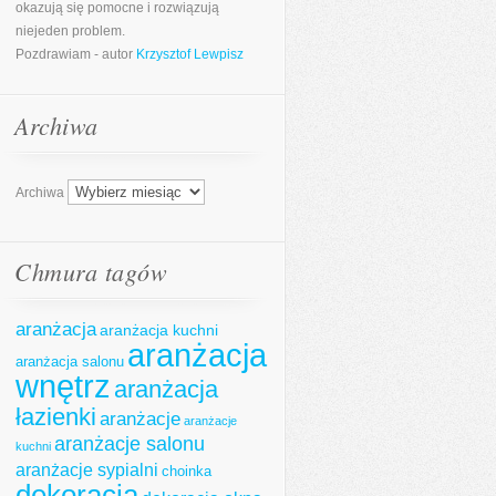
okazują się pomocne i rozwiązują
niejeden problem.
Pozdrawiam - autor
Krzysztof Lewpisz
Archiwa
Archiwa
Chmura tagów
aranżacja
aranżacja kuchni
aranżacja
aranżacja salonu
wnętrz
aranżacja
łazienki
aranżacje
aranżacje
aranżacje salonu
kuchni
aranżacje sypialni
choinka
dekoracja