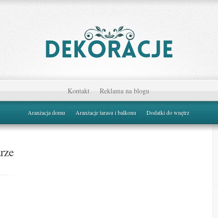
Kontakt
Reklama na blogu
Aranżacja domu
Aranżacje tarasu i balkonu
Dodatki do wnętrz
arze