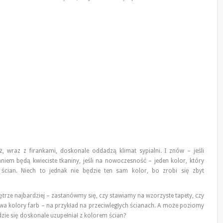
ż, wraz z firankami, doskonale oddadzą klimat sypialni. I znów – jeśli
iem będą kwieciste tkaniny, jeśli na nowoczesność – jeden kolor, który
ścian. Niech to jednak nie będzie ten sam kolor, bo zrobi się zbyt
ętrze najbardziej – zastanówmy się, czy stawiamy na wzorzyste tapety, czy
wa kolory farb – na przykład na przeciwległych ścianach. A może poziomy
ie się doskonale uzupełniał z kolorem ścian?