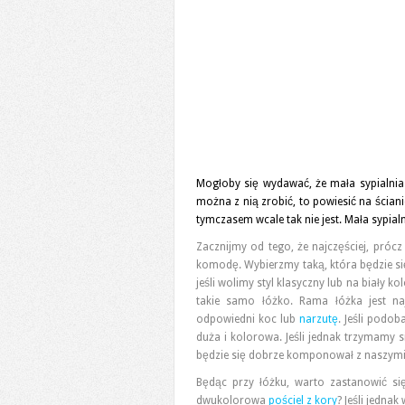
Mogłoby się wydawać, że mała sypialnia n
można z nią zrobić, to powiesić na ściani
tymczasem wcale tak nie jest. Mała sypia
Zacznijmy od tego, że najczęściej, próc
komodę. Wybierzmy taką, która będzie s
jeśli wolimy styl klasyczny lub na biały k
takie samo łóżko. Rama łóżka jest na
odpowiedni koc lub
narzutę
. Jeśli podo
duża i kolorowa. Jeśli jednak trzymamy s
będzie się dobrze komponował z naszymi
Będąc przy łóżku, warto zastanowić s
dwukolorowa
pościel z kory
? Jeśli jedna