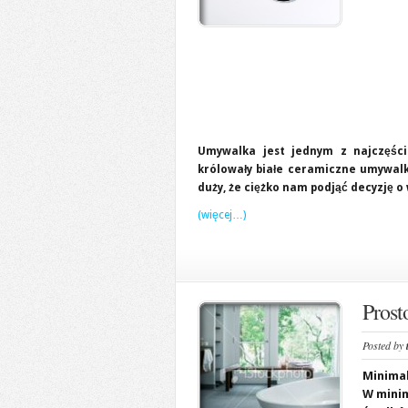
Umywalka jest jednym z najczęści
królowały białe ceramiczne umywalk
duży, że ciężko nam podjąć decyzję o
(więcej…)
Prost
Posted by
Minimal
W minim