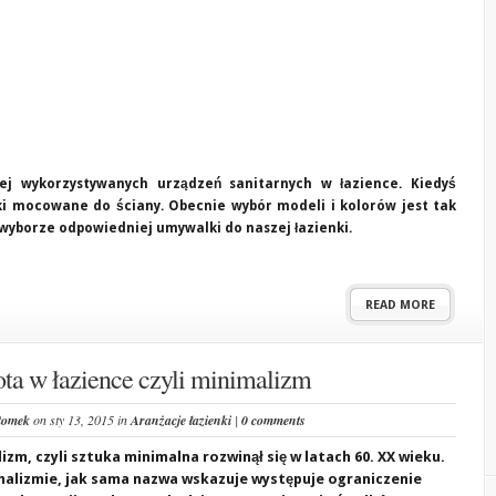
ej wykorzystywanych urządzeń sanitarnych w łazience. Kiedyś
i mocowane do ściany. Obecnie wybór modeli i kolorów jest tak
 wyborze odpowiedniej umywalki do naszej łazienki.
READ MORE
ota w łazience czyli minimalizm
tomek
on sty 13, 2015 in
Aranżacje łazienki
|
0 comments
izm, czyli sztuka minimalna rozwinął się w latach 60. XX wieku.
alizmie, jak sama nazwa wskazuje występuje ograniczenie