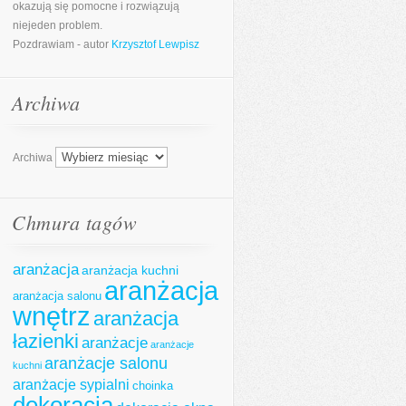
okazują się pomocne i rozwiązują
niejeden problem.
Pozdrawiam - autor
Krzysztof Lewpisz
Archiwa
Archiwa
Chmura tagów
aranżacja
aranżacja kuchni
aranżacja
aranżacja salonu
wnętrz
aranżacja
łazienki
aranżacje
aranżacje
aranżacje salonu
kuchni
aranżacje sypialni
choinka
dekoracja