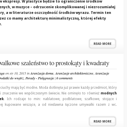
 ekspresji. W plastyce będzie to ograniczenie środków
znych, w muzyce – odrzucenie skomplikowanej i niezrozumiałej
ry, a w literaturze oszczędność środków wyrazu. Termin ten
rzez co mamy architekturę minimalistyczną, której efekty
.
READ MORE
lkowe szaleństwo to prostokąty i kwadraty
aga
on sty 10, 2015 in
Aranżacja domu
,
Aranżacje architektoniczne
,
Aranżacje
odatki do wnętrz
,
Porady - Pielęgnacja
|
0 comments
o ciuchy mają być modne. Moda dotknęła już prawie każdy przedmiot, który
ś znaczenie we współczesnym świecie. Nie ominęło to również
modnych
ek
. Ich rodzaje to min: nablatowe, podblatowe, szafkowe, stojące i
ciej kupowane wiszące, a od niedawna łączone umywalki razem z wc.
READ MORE