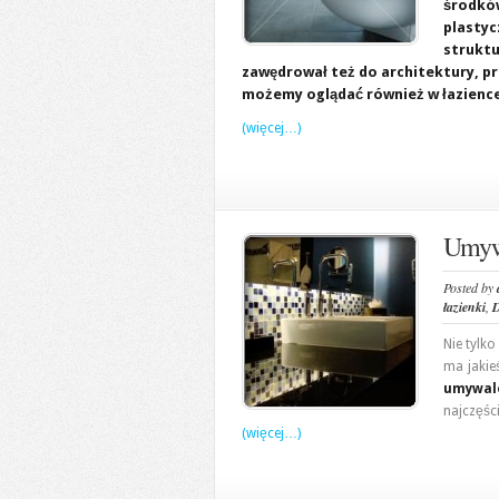
środków
plastyc
struktu
zawędrował też do architektury, p
możemy oglądać również w łazience
(więcej…)
Umywa
Posted by
łazienki
,
D
Nie tylk
ma jakie
umywal
najczęś
(więcej…)