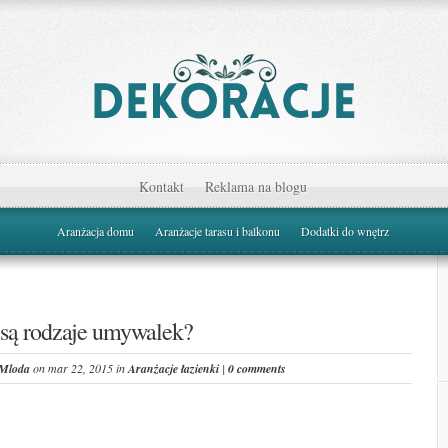
Kontakt
Reklama na blogu
Aranżacja domu
Aranżacje tarasu i balkonu
Dodatki do wnętrz
 są rodzaje umywalek?
Mloda
on mar 22, 2015 in
Aranżacje łazienki
|
0 comments