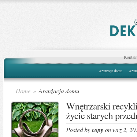
Kontak
Aranżacja domu
Aranż
Home
»
Aranżacja domu
Wnętrzarski recykl
życie starych prze
Posted by
copy
on wrz 2, 20