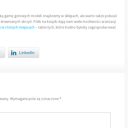
ką gamę gotowych modeli znajdziemy w sklepach, ale warto także pokusić
z drewnianych skrzyń. Półki na książki dają nam wiele możliwości aranżacji
je w różnych miejscach
– także tych, które trudno byłoby zagospodarować
r
LinkedIn
owany.
Wymagane pola są oznaczone
*