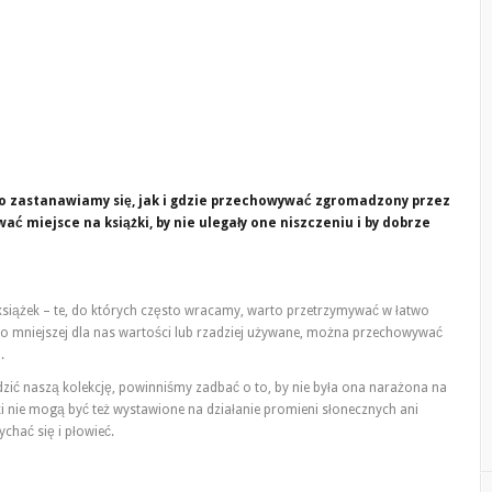
to zastanawiamy się, jak i gdzie przechowywać zgromadzony przez
ć miejsce na książki, by nie ulegały one niszczeniu i by dobrze
siążek – te, do których często wracamy, warto przetrzymywać w łatwo
o mniejszej dla nas wartości lub rzadziej używane, można przechowywać
.
zić naszą kolekcję, powinniśmy zadbać o to, by nie była ona narażona na
ki nie mogą być też wystawione na działanie promieni słonecznych ani
chać się i płowieć.