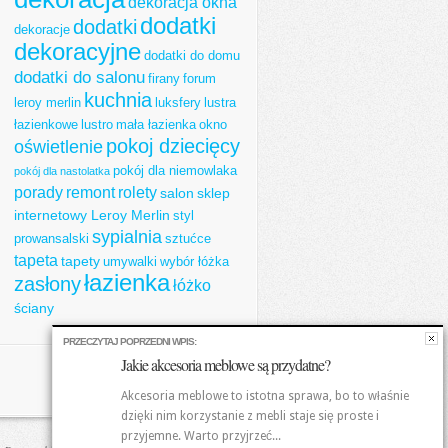
dekoracja okna
dodatki
dodatki
dekoracje
dekoracyjne
dodatki do domu
dodatki do salonu
firany
forum
kuchnia
leroy merlin
luksfery
lustra
łazienkowe
lustro
mała łazienka
okno
pokoj dziecięcy
oświetlenie
pokój dla niemowlaka
pokój dla nastolatka
porady
remont
rolety
salon
sklep
internetowy Leroy Merlin
styl
sypialnia
prowansalski
sztućce
tapeta
tapety
umywalki
wybór łóżka
łazienka
zasłony
łóżko
ściany
PRZECZYTAJ POPRZEDNI WPIS:
Jakie akcesoria meblowe są przydatne?
Akcesoria meblowe to istotna sprawa, bo to właśnie
dzięki nim korzystanie z mebli staje się proste i
przyjemne. Warto przyjrzeć...