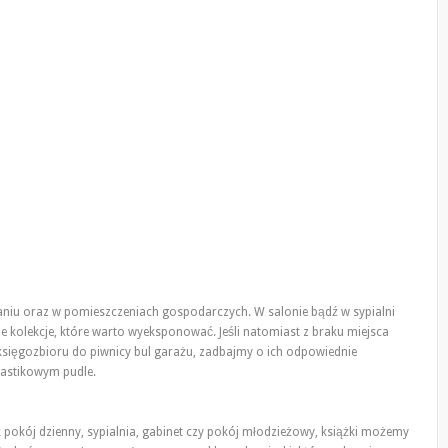
iu oraz w pomieszczeniach gospodarczych. W salonie bądź w sypialni
e kolekcje, które warto wyeksponować. Jeśli natomiast z braku miejsca
księgozbioru do piwnicy bul garażu, zadbajmy o ich odpowiednie
plastikowym pudle.
pokój dzienny, sypialnia, gabinet czy pokój młodzieżowy, książki możemy