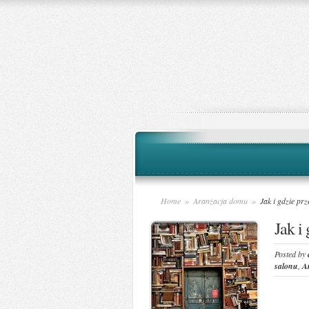
Home
»
Aranżacja domu
»
Jak i gdzie pr
Jak i
Posted by
salonu
,
A