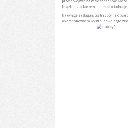
przechowywać na wiele sposobów. Może to
książki przed kurzem, a ponadto ładnie j
Na uwagę zasługują też tradycyjne otwar
wkomponować w wystrój dowolnego wnę