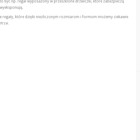
 być np. regał wyposażony w przeszklone drzwiczki, które zabezpieczą
e wyeksponują.
te regały, które dzięki niezliczonym rozmiarom i formom możemy ciekawie
trza.