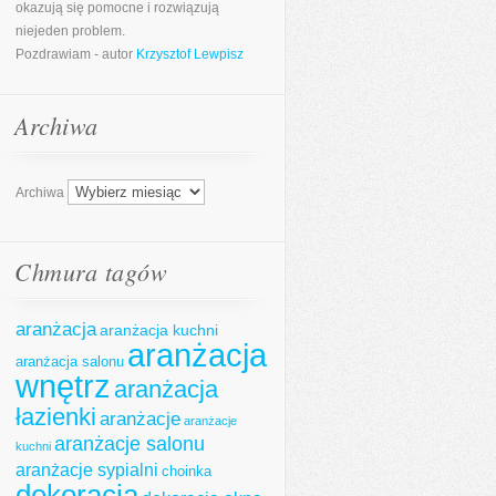
okazują się pomocne i rozwiązują
niejeden problem.
Pozdrawiam - autor
Krzysztof Lewpisz
Archiwa
Archiwa
Chmura tagów
aranżacja
aranżacja kuchni
aranżacja
aranżacja salonu
wnętrz
aranżacja
łazienki
aranżacje
aranżacje
aranżacje salonu
kuchni
aranżacje sypialni
choinka
dekoracja