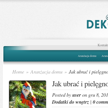
Kontak
Aranżacja domu
Aranż
Home
»
Aranżacja domu
»
Jak ubrać i pielęgn
Jak ubrać i pielęg
Posted by
user
on gru 8, 20
Dodatki do wnętrz
|
0 comm