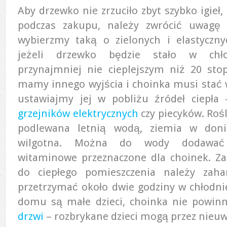
Aby drzewko nie zrzuciło zbyt szybko igieł,
podczas zakupu, należy zwrócić uwagę 
wybierzmy taką o zielonych i elastycznyc
jeżeli drzewko będzie stało w chło
przynajmniej nie cieplejszym niż 20 stopn
mamy innego wyjścia i choinka musi stać w
ustawiajmy jej w pobliżu źródeł ciepła 
grzejników elektrycznych
czy piecyków. Roś
podlewana letnią wodą, ziemia w don
wilgotna. Można do wody dodawać 
witaminowe przeznaczone dla choinek. 
do ciepłego pomieszczenia należy zaha
przetrzymać około dwie godziny w chłodnie
domu są małe dzieci, choinka nie powinn
drzwi
– rozbrykane dzieci mogą przez nieuw