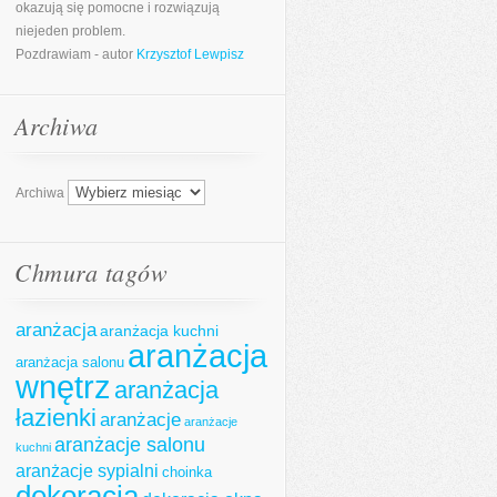
okazują się pomocne i rozwiązują
niejeden problem.
Pozdrawiam - autor
Krzysztof Lewpisz
Archiwa
Archiwa
Chmura tagów
aranżacja
aranżacja kuchni
aranżacja
aranżacja salonu
wnętrz
aranżacja
łazienki
aranżacje
aranżacje
aranżacje salonu
kuchni
aranżacje sypialni
choinka
dekoracja