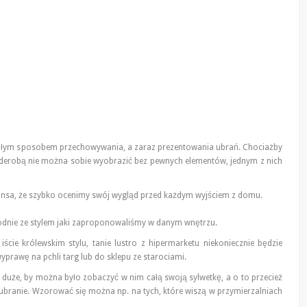
nałym sposobem przechowywania, a zaraz prezentowania ubrań. Chociażby
rderobą nie można sobie wyobrazić bez pewnych elementów, jednym z nich
zansa, że szybko ocenimy swój wygląd przed każdym wyjściem z domu.
odnie ze stylem jaki zaproponowaliśmy w danym wnętrzu.
iście królewskim stylu, tanie lustro z hipermarketu niekoniecznie będzie
prawę na pchli targ lub do sklepu ze starociami.
 duże, by można było zobaczyć w nim całą swoją sylwetkę, a o to przecież
 ubranie. Wzorować się można np. na tych, które wiszą w przymierzalniach