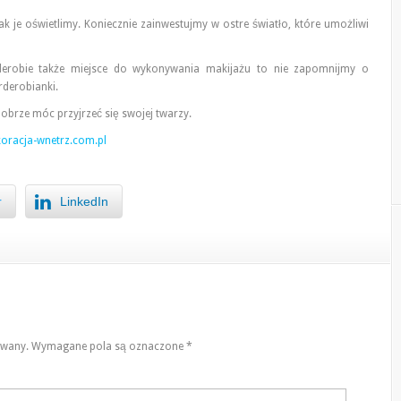
 jak je oświetlimy. Koniecznie zainwestujmy w ostre światło, które umożliwi
rderobie także miejsce do wykonywania makijażu to nie zapomnijmy o
rderobianki.
 dobrze móc przyjrzeć się swojej twarzy.
koracja-wnetrz.com.pl
r
LinkedIn
owany.
Wymagane pola są oznaczone
*