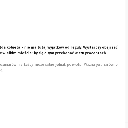
da kobieta – nie ma tutaj wyjątków od reguły. Wystarczy obejrzeć
w wielkim mieście” by się o tym przekonać w stu procentach.
ozmiarów nie każdy może sobie jednak pozwolić. Ważna jest zarówno
d.