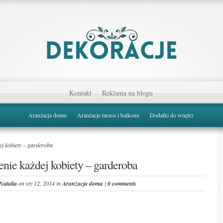
Kontakt
Reklama na blogu
Aranżacja domu
Aranżacje tarasu i balkonu
Dodatki do wnętrz
j kobiety – garderoba
nie każdej kobiety – garderoba
Natalia
on sty 12, 2014 in
Aranżacja domu
|
0 comments