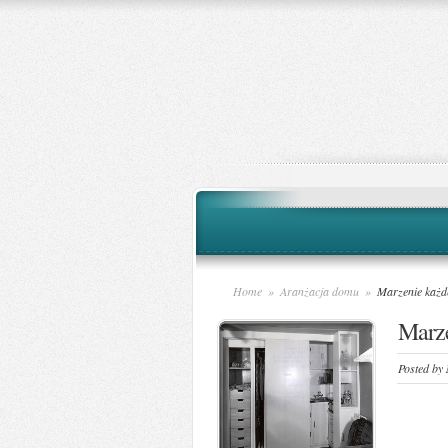
Home
»
Aranżacja domu
»
Marzenie każde
Marze
Posted by