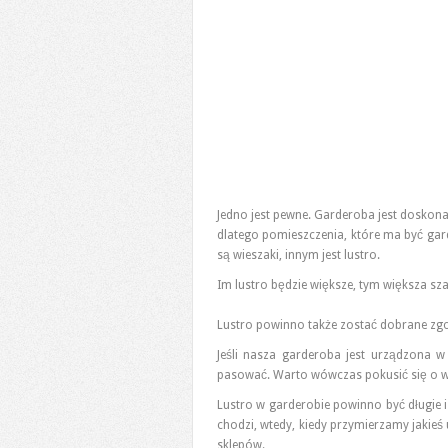
Jedno jest pewne. Garderoba jest dosko
dlatego pomieszczenia, które ma być ga
są wieszaki, innym jest lustro.
Im lustro będzie większe, tym większa s
Lustro powinno także zostać dobrane zg
Jeśli nasza garderoba jest urządzona w 
pasować. Warto wówczas pokusić się o wy
Lustro w garderobie powinno być długie i
chodzi, wtedy, kiedy przymierzamy jakieś
sklepów.